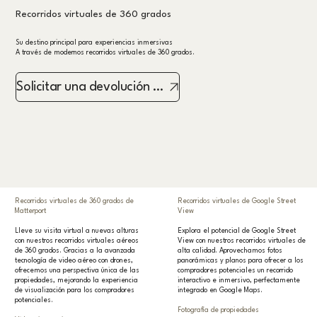
Recorridos virtuales de 360 grados
Su destino principal para experiencias inmersivas
A través de modernos recorridos virtuales de 360 grados.
Solicitar una devolución de llamada
Recorridos virtuales de 360 grados de
Recorridos virtuales de Google Street
Matterport
View
Lleve su visita virtual a nuevas alturas
Explora el potencial de Google Street
con nuestros recorridos virtuales aéreos
View con nuestros recorridos virtuales de
de 360 grados. Gracias a la avanzada
alta calidad. Aprovechamos fotos
tecnología de video aéreo con drones,
panorámicas y planos para ofrecer a los
ofrecemos una perspectiva única de las
compradores potenciales un recorrido
propiedades, mejorando la experiencia
interactivo e inmersivo, perfectamente
de visualización para los compradores
integrado en Google Maps.
potenciales.
Fotografía de propiedades