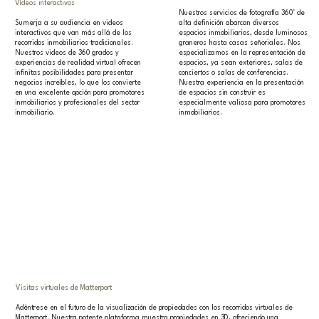
Vídeos interactivos
Nuestros servicios de fotografía 360° de
Sumerja a su audiencia en videos
alta definición abarcan diversos
interactivos que van más allá de los
espacios inmobiliarios, desde luminosos
recorridos inmobiliarios tradicionales.
graneros hasta casas señoriales. Nos
Nuestros videos de 360 grados y
especializamos en la representación de
experiencias de realidad virtual ofrecen
espacios, ya sean exteriores, salas de
infinitas posibilidades para presentar
conciertos o salas de conferencias.
negocios increíbles, lo que los convierte
Nuestra experiencia en la presentación
en una excelente opción para promotores
de espacios sin construir es
inmobiliarios y profesionales del sector
especialmente valiosa para promotores
inmobiliario.
inmobiliarios.
Visitas virtuales de Matterport
Adéntrese en el futuro de la visualización de propiedades con los recorridos virtuales de
Matterport. Nuestra potente plataforma muestra propiedades en 3D, ofreciendo una