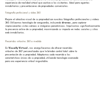
experiencia de realidad virtual que cautiva a los visitantes. Ideal para agentes
inmobiliarios y presentaciones de propiedades comerciales.
Fotografía profesional y vídeo 360
Mejore el atractivo visual de su propiedad con nuestras fotografías profesionales y videos
360. Utilizamos tecnología de vanguardia, incluyendo
drones
, para capturar
impresionantes vistas aéreas e imágenes panorámicas. Impulsamos significativamente
la presencia online de su propiedad, maximizando su impacto en redes sociales y sitios
web inmobiliarios.
Recorridos virtuales 360 a medida
En
Visually Virtual
, nos enorgullecemos de ofrecer recorridos
virtuales de 360° personalizados que le brindan control total sobre la
presentación de su propiedad. Adaptamos cada recorrido a las
características únicas de su propiedad, utilizando tecnología avanzada
para una experiencia virtual inigualable.